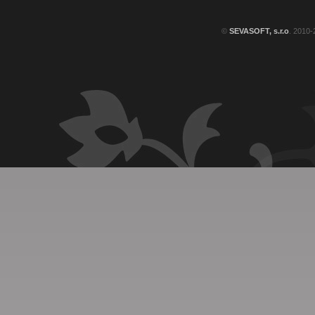
©
SEVASOFT, s.r.o
. 2010-